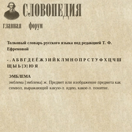
Толковый словарь русского языка под редакцией Т. Ф.
Ефремовой
-
.
А
Б
В
Г
Д
Е
Ё
Ж
З
И
Й
К
Л
М
Н
О
П
Р
С
Т
У
Ф
Х
Ц
Ч
Ш
Щ
Ы
Ь
[Э]
Ю
Я
ЭМБЛЕМА
эмблема [эмблема] ж. Предмет или изображение предмета как
символ, выражающий какую-л. идею, какое-л. понятие.