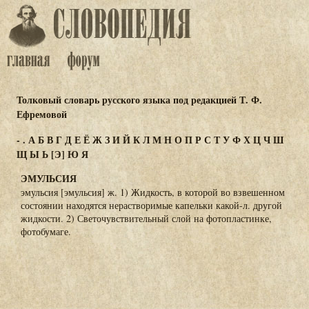
Толковый словарь русского языка под редакцией Т. Ф.
Ефремовой
-
.
А
Б
В
Г
Д
Е
Ё
Ж
З
И
Й
К
Л
М
Н
О
П
Р
С
Т
У
Ф
Х
Ц
Ч
Ш
Щ
Ы
Ь
[Э]
Ю
Я
ЭМУЛЬСИЯ
эмульсия [эмульсия] ж. 1) Жидкость, в которой во взвешенном
состоянии находятся нерастворимые капельки какой-л. другой
жидкости. 2) Светочувствительный слой на фотопластинке,
фотобумаге.