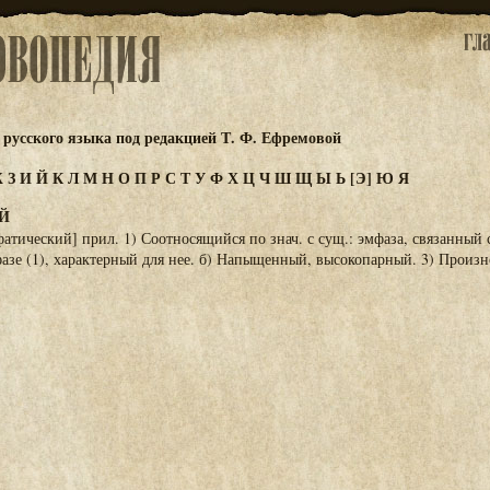
русского языка под редакцией Т. Ф. Ефремовой
Ж
З
И
Й
К
Л
М
Н
О
П
Р
С
Т
У
Ф
Х
Ц
Ч
Ш
Щ
Ы
Ь
[Э]
Ю
Я
Й
атический] прил. 1) Соотносящийся по знач. с сущ.: эмфаза, связанный с
зе (1), характерный для нее. б) Напыщенный, высокопарный. 3) Произ