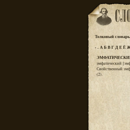
Толковый словарь 
-
.
А
Б
В
Г
Д
Е
Ё
ЭМФАТИЧЕСКИ
эмфатический [эмф
Свойственный эмфа
(2).