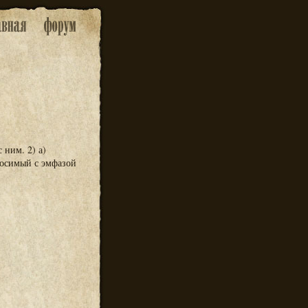
 ним. 2) а)
носимый с эмфазой