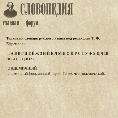
Толковый словарь русского языка под редакцией Т. Ф.
Ефремовой
-
.
А
Б
В
Г
Д
Е
Ё
Ж
З
И
Й
К
Л
М
Н
О
П
Р
С
Т
У
Ф
Х
Ц
Ч
Ш
Щ
Ы
Ь
[Э]
Ю
Я
ЭНДЕМИЧНЫЙ
эндемичный [эндемичный] прил. То же, что: эндемический.