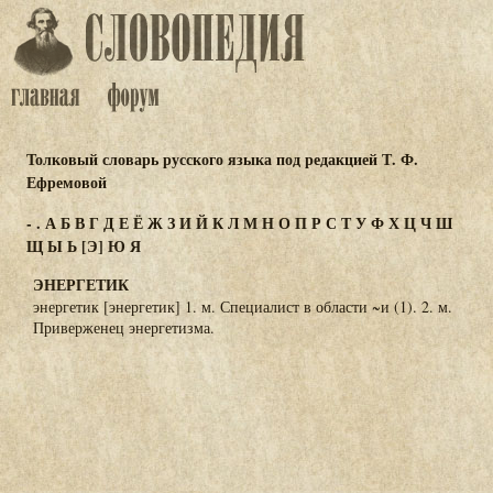
Толковый словарь русского языка под редакцией Т. Ф.
Ефремовой
-
.
А
Б
В
Г
Д
Е
Ё
Ж
З
И
Й
К
Л
М
Н
О
П
Р
С
Т
У
Ф
Х
Ц
Ч
Ш
Щ
Ы
Ь
[Э]
Ю
Я
ЭНЕРГЕТИК
энергетик [энергетик] 1. м. Специалист в области ~и (1). 2. м.
Приверженец энергетизма.