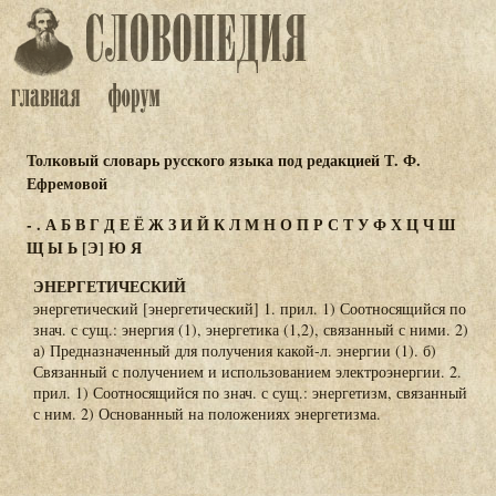
Толковый словарь русского языка под редакцией Т. Ф.
Ефремовой
-
.
А
Б
В
Г
Д
Е
Ё
Ж
З
И
Й
К
Л
М
Н
О
П
Р
С
Т
У
Ф
Х
Ц
Ч
Ш
Щ
Ы
Ь
[Э]
Ю
Я
ЭНЕРГЕТИЧЕСКИЙ
энергетический [энергетический] 1. прил. 1) Соотносящийся по
знач. с сущ.: энергия (1), энергетика (1,2), связанный с ними. 2)
а) Предназначенный для получения какой-л. энергии (1). б)
Связанный с получением и использованием электроэнергии. 2.
прил. 1) Соотносящийся по знач. с сущ.: энергетизм, связанный
с ним. 2) Основанный на положениях энергетизма.