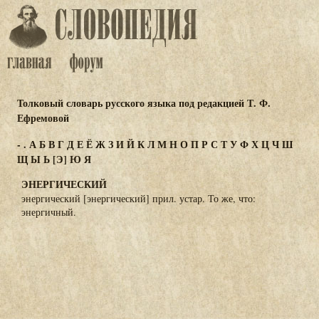
Толковый словарь русского языка под редакцией Т. Ф.
Ефремовой
-
.
А
Б
В
Г
Д
Е
Ё
Ж
З
И
Й
К
Л
М
Н
О
П
Р
С
Т
У
Ф
Х
Ц
Ч
Ш
Щ
Ы
Ь
[Э]
Ю
Я
ЭНЕРГИЧЕСКИЙ
энергический [энергический] прил. устар. То же, что:
энергичный.