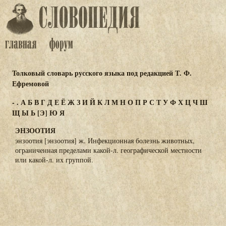
Толковый словарь русского языка под редакцией Т. Ф.
Ефремовой
-
.
А
Б
В
Г
Д
Е
Ё
Ж
З
И
Й
К
Л
М
Н
О
П
Р
С
Т
У
Ф
Х
Ц
Ч
Ш
Щ
Ы
Ь
[Э]
Ю
Я
ЭНЗООТИЯ
энзоотия [энзоотия] ж. Инфекционная болезнь животных,
ограниченная пределами какой-л. географической местности
или какой-л. их группой.