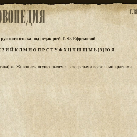
русского языка под редакцией Т. Ф. Ефремовой
Ж
З
И
Й
К
Л
М
Н
О
П
Р
С
Т
У
Ф
Х
Ц
Ч
Ш
Щ
Ы
Ь
[Э]
Ю
Я
стика] ж. Живопись, осуществляемая разогретыми восковыми красками.