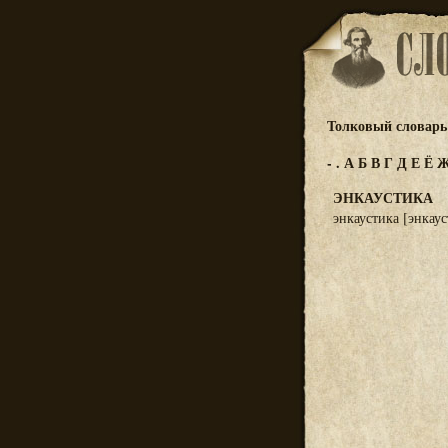
Толковый словарь 
-
.
А
Б
В
Г
Д
Е
Ё
ЭНКАУСТИКА
энкаустика [энкау