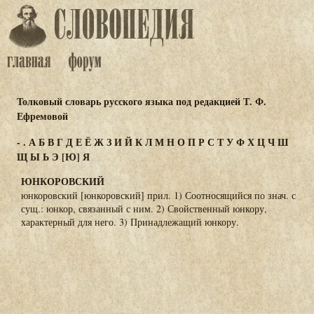
Толковый словарь русского языка под редакцией Т. Ф.
Ефремовой
-
.
А
Б
В
Г
Д
Е
Ё
Ж
З
И
Й
К
Л
М
Н
О
П
Р
С
Т
У
Ф
Х
Ц
Ч
Ш
Щ
Ы
Ь
Э
[Ю]
Я
ЮНКОРОВСКИЙ
юнкоровский [юнкоровский] прил. 1) Соотносящийся по знач. с
сущ.: юнкор, связанный с ним. 2) Свойственный юнкору,
характерный для него. 3) Принадлежащий юнкору.