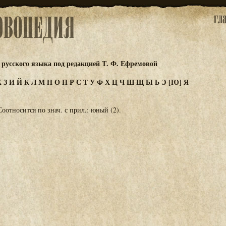
русского языка под редакцией Т. Ф. Ефремовой
Ж
З
И
Й
К
Л
М
Н
О
П
Р
С
Т
У
Ф
Х
Ц
Ч
Ш
Щ
Ы
Ь
Э
[Ю]
Я
оотносится по знач. с прил.: юный (2).