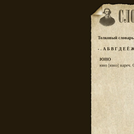
Толковый словарь 
-
.
А
Б
В
Г
Д
Е
Ё
ЮНО
юно [юно] нареч. С