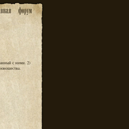
анный с ними. 2)
 юношества.