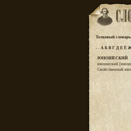
Толковый словарь 
-
.
А
Б
В
Г
Д
Е
Ё
ЮНОШЕСКИЙ
юношеский [юношес
Свойственный юно