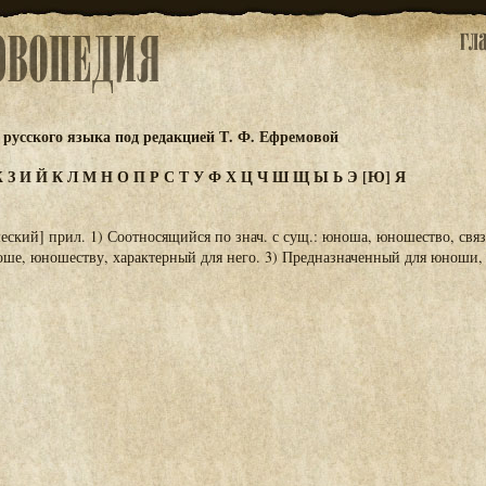
русского языка под редакцией Т. Ф. Ефремовой
Ж
З
И
Й
К
Л
М
Н
О
П
Р
С
Т
У
Ф
Х
Ц
Ч
Ш
Щ
Ы
Ь
Э
[Ю]
Я
кий] прил. 1) Соотносящийся по знач. с сущ.: юноша, юношество, связ
ше, юношеству, характерный для него. 3) Предназначенный для юноши,