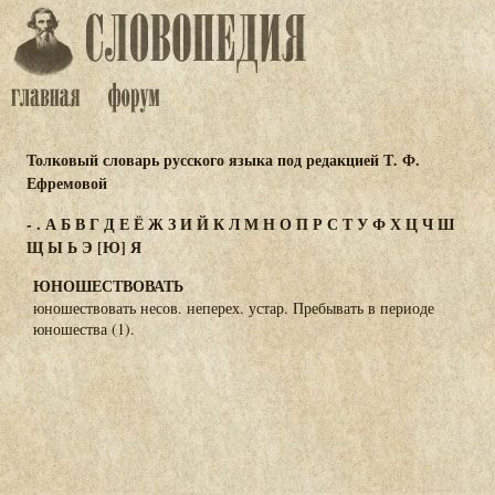
Толковый словарь русского языка под редакцией Т. Ф.
Ефремовой
-
.
А
Б
В
Г
Д
Е
Ё
Ж
З
И
Й
К
Л
М
Н
О
П
Р
С
Т
У
Ф
Х
Ц
Ч
Ш
Щ
Ы
Ь
Э
[Ю]
Я
ЮНОШЕСТВОВАТЬ
юношествовать несов. неперех. устар. Пребывать в периоде
юношества (1).