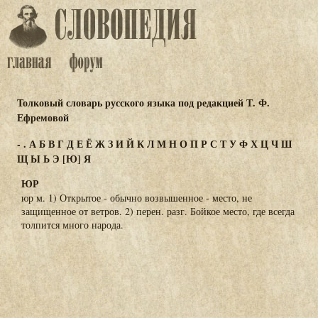
Толковый словарь русского языка под редакцией Т. Ф.
Ефремовой
-
.
А
Б
В
Г
Д
Е
Ё
Ж
З
И
Й
К
Л
М
Н
О
П
Р
С
Т
У
Ф
Х
Ц
Ч
Ш
Щ
Ы
Ь
Э
[Ю]
Я
ЮР
юр м. 1) Открытое - обычно возвышенное - место, не
защищенное от ветров. 2) перен. разг. Бойкое место, где всегда
толпится много народа.