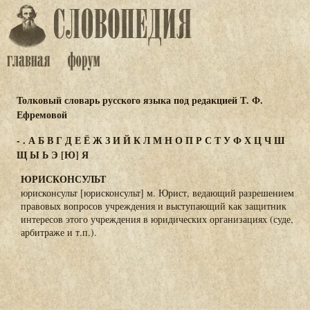
Толковый словарь русского языка под редакцией Т. Ф.
Ефремовой
-
.
А
Б
В
Г
Д
Е
Ё
Ж
З
И
Й
К
Л
М
Н
О
П
Р
С
Т
У
Ф
Х
Ц
Ч
Ш
Щ
Ы
Ь
Э
[Ю]
Я
ЮРИСКОНСУЛЬТ
юрисконсульт [юрисконсульт] м. Юрист, ведающий разрешением
правовых вопросов учреждения и выступающий как защитник
интересов этого учреждения в юридических организациях (суде,
арбитраже и т.п.).