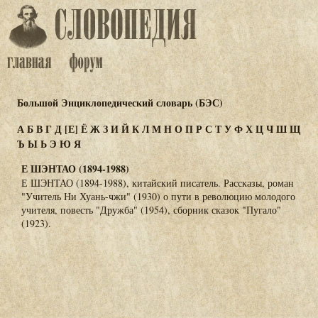
Большой Энциклопедический словарь (БЭС)
А
Б
В
Г
Д
[Е]
Ё
Ж
З
И
Й
К
Л
М
Н
О
П
Р
С
Т
У
Ф
Х
Ц
Ч
Ш
Щ
Ъ
Ы
Ь
Э
Ю
Я
Е ШЭНТАО (1894-1988)
Е ШЭНТАО (1894-1988), китайский писатель. Рассказы, роман
"Учитель Ни Хуань-чжи" (1930) о пути в революцию молодого
учителя, повесть "Дружба" (1954), сборник сказок "Пугало"
(1923).