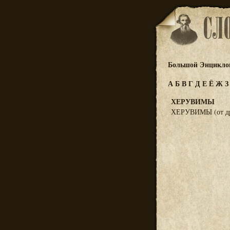
Большой Энциклоп
А
Б
В
Г
Д
Е
Ё
Ж
ХЕРУВИМЫ
ХЕРУВИМЫ (от др.-