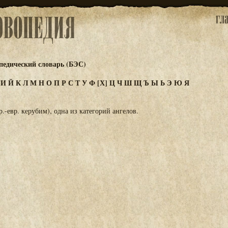
едический словарь (БЭС)
З
И
Й
К
Л
М
Н
О
П
Р
С
Т
У
Ф
[Х]
Ц
Ч
Ш
Щ
Ъ
Ы
Ь
Э
Ю
Я
евр. керубим), одна из категорий ангелов.