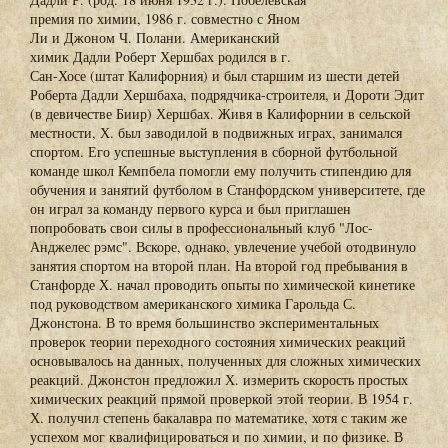
премия по химии, 1986 г. совместно с Яном
Ли и Джоном Ч. Полани. Американский
химик Дадли Роберт Хершбах родился в г.
Сан-Хосе (штат Калифорния) и был старшим из шести детей
Роберта Дадли Хершбаха, подрядчика-строителя, и Дороти Эдит
(в девичестве Биир) Хершбах. Живя в Калифорнии в сельской
местности, Х. был заводилой в подвижных играх, занимался
спортом. Его успешные выступления в сборной футбольной
команде школ Кемпбела помогли ему получить стипендию для
обучения и занятий футболом в Станфордском университете, где
он играл за команду первого курса и был приглашен
попробовать свои силы в профессиональный клуб "Лос-
Анджелес рэмс". Вскоре, однако, увлечение учебой отодвинуло
занятия спортом на второй план. На второй год пребывания в
Станфорде Х. начал проводить опыты по химической кинетике
под руководством американского химика Гарольда С.
Джонстона. В то время большинство экспериментальных
проверок теории переходного состояния химических реакций
основывалось на данных, полученных для сложных химических
реакций. Джонстон предложил Х. измерить скорость простых
химических реакций прямой проверкой этой теории. В 1954 г.
Х. получил степень бакалавра по математике, хотя с таким же
успехом мог квалифицироваться и по химии, и по физике. В