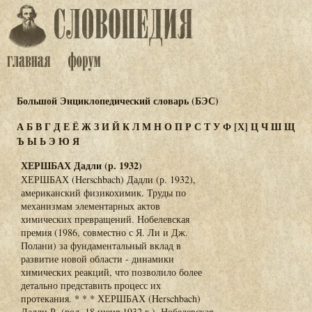
Большой Энциклопедический словарь (БЭС)
А
Б
В
Г
Д
Е
Ё
Ж
З
И
Й
К
Л
М
Н
О
П
Р
С
Т
У
Ф
[Х]
Ц
Ч
Ш
Щ
Ъ
Ы
Ь
Э
Ю
Я
ХЕРШБАХ Дадли (р. 1932)
ХЕРШБАХ (Herschbach) Дадли (р. 1932),
американский физикохимик. Труды по
механизмам элементарных актов
химических превращений. Нобелевская
премия (1986, совместно с Я. Ли и Дж.
Полани) за фундаментальный вклад в
развитие новой области - динамики
химических реакций, что позволило более
детально представить процесс их
протекания. * * * ХЕРШБАХ (Herschbach)
Дадли Р. (род. 18 июня 1932 г.). Нобелевская