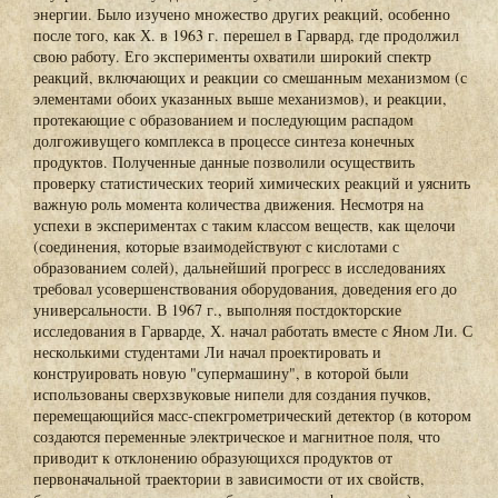
энергии. Было изучено множество других реакций, особенно
после того, как Х. в 1963 г. перешел в Гарвард, где продолжил
свою работу. Его эксперименты охватили широкий спектр
реакций, включающих и реакции со смешанным механизмом (с
элементами обоих указанных выше механизмов), и реакции,
протекающие с образованием и последующим распадом
долгоживущего комплекса в процессе синтеза конечных
продуктов. Полученные данные позволили осуществить
проверку статистических теорий химических реакций и уяснить
важную роль момента количества движения. Несмотря на
успехи в экспериментах с таким классом веществ, как щелочи
(соединения, которые взаимодействуют с кислотами с
образованием солей), дальнейший прогресс в исследованиях
требовал усовершенствования оборудования, доведения его до
универсальности. В 1967 г., выполняя постдокторские
исследования в Гарварде, Х. начал работать вместе с Яном Ли. С
несколькими студентами Ли начал проектировать и
конструировать новую "супермашину", в которой были
использованы сверхзвуковые нипели для создания пучков,
перемещающийся масс-спекгрометрический детектор (в котором
создаются переменные электрическое и магнитное поля, что
приводит к отклонению образующихся продуктов от
первоначальной траектории в зависимости от их свойств,