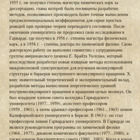
1955 г. он получил степень магистра химических наук за
диссертацию, главы которой были посвящены разработке
методов, позволявших производить более точные вычисления
предэкспоненциальных коэффициентов для серии простых
реакций при проверке теории переходного состояния. После
окончания университета он продолжил свои исследования в
Гарварде, где получил в 1956 г. степень магистра физических
наук, а в 1958 г. - степень доктора по химической физике. Свою
докторскую работу он выполнял совместно с сотрудниками
группы американского химика Е. Брайта Уилсона, который
впоследствии разработал новые изящные методы использования
микроволновой спектроскопии для изучения молекулярной
структуры и барьеров внутреннего молекулярного вращения. Х.
внес значительный теоретический и экспериментальный вклад,
разработав методы вычисления энергетических уровней
внутримолекулярного вращения и вращения целых молекул. Он
был младшим членом совета колледжа Гарвардского
университета (1957...1959), ассистент-профессором
(1959...1961), а затем адъюнкт-профессором (1961...1963) химии
Калифорнийского университета в Беркли. В 1963 г. он стал
профессором химии Гарвардского университета. В Гарварде он
являлся руководителем программы по химической физике
(1964...1977), деканом химического факультета (1977...1980), а
также членом факультетского совета (1980...1983). Когда в конце