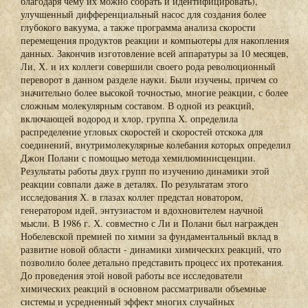
благодаря чему их можно собрать и идентифицировать),
улучшенный дифференциальный насос для создания более
глубокого вакуума, а также программа анализа скорости
перемещения продуктов реакции и компьютеры для накопления
данных. Закончив изготовление всей аппаратуры за 10 месяцев,
Ли, Х. и их коллеги совершили своего рода революционный
переворот в данном разделе науки. Были изучены, причем со
значительно более высокой точностью, многие реакции, с более
сложным молекулярным составом. В одной из реакций,
включающей водород и хлор, группа Х. определила
распределение угловых скоростей и скоростей отскока для
соединений, внутримолекулярные колебания которых определил
Джон Полани с помощью метода хемилюминисценции.
Результаты работы двух групп по изучению динамики этой
реакции совпали даже в деталях. По результатам этого
исследования Х. в глазах коллег предстал новатором,
генератором идей, энтузиастом и вдохновителем научной
мысли. В 1986 г. Х. совместно с Ли и Полани был награжден
Нобелевской премией по химии за фундаментальный вклад в
развитие новой области - динамики химических реакций, что
позволило более детально представить процесс их протекания.
До проведения этой новой работы все исследователи
химических реакций в основном рассматривали объемные
системы и усредненный эффект многих случайных