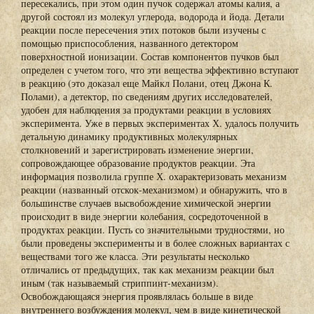
пересекались, при этом один пучок содержал атомы калия, а
другой состоял из молекул углерода, водорода и йода. Детали
реакции после пересечения этих потоков были изучены с
помощью приспособления, названного детектором
поверхностной ионизации. Состав компонентов пучков был
определен с учетом того, что эти вещества эффективно вступают
в реакцию (это доказал еще Майкл Полани, отец Джона К.
Полами), а детектор, по сведениям других исследователей,
удобен для наблюдения за продуктами реакции в условиях
эксперимента. Уже в первых экспериментах Х. удалось получить
детальную динамику продуктивных молекулярных
столкновений и зарегистрировать изменение энергии,
сопровождающее образование продуктов реакции. Эта
информация позволила группе Х. охарактеризовать механизм
реакции (названный отскок-механизмом) и обнаружить, что в
большинстве случаев высвобождение химической энергии
происходит в виде энергии колебания, сосредоточенной в
продуктах реакции. Пусть со значительными трудностями, но
были проведены эксперименты и в более сложных вариантах с
веществами того же класса. Эти результаты несколько
отличались от предыдущих, так как механизм реакции был
иным (так называемый стриппинт-механизм).
Освобождающаяся энергия проявлялась больше в виде
внутреннего возбуждения молекул, чем в виде кинетической