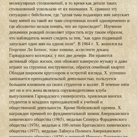
молекулярных столкновений, в то время как детали таких
столкновений ускользали от их внимания. Х. сравнил эту
ситуацию с бейсболом, где "целая тьма подающих мяч запускает
тьму мячей на такой же тьме спортивных полей одновременно и
где абсолютно нельзя понять, что же происходит". Изучение
динамики реакций позволяет упростить игру таким образом,
что наблюдатель может следить за тем, "как один подающий
запускает один мяч на одном поле". В 1964 г. Х. женился на
Георгине Ли Ботиос, тоже химике, ассистенте декана
Гарвардского колледжа; у них две дочери. Им нравится
активный образ жизни, они обожают камерную музыку и даже
играют на струнных инструментах, образуя семейный квартет.
Обладая широким кругозором и остротой взгляда, Х. успешно
занимается преподавательской деятельностью, пользуется
большим влиянием на своих студентов и коллег. В течение пяти
лет он и его жена являлись соруководителями клуба
выпускников Гарвардского университета, привлекая многих
студентов и младших преподавателей к учебной и
общественной деятельности. Кроме Нобелевской премии, Х.
награжден премией по фундаментальной химии Американского
химического общества (1965), медалью Спиерса Фарадеевского
общества (1976), медалью к 100-летию Британского химического
общества (1977), медалью Лайнуса Полинга Американского
химического общества (1978) и премией Ирвинга Лэнгмюра по