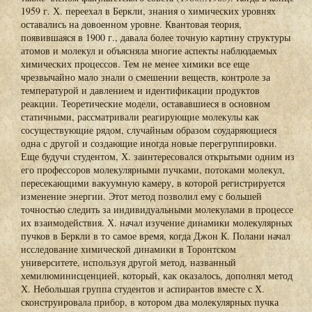
1959 г. Х. переехал в Беркли, знания о химических уровнях
оставались на довоенном уровне. Квантовая теория,
появившаяся в 1900 г., давала более точную картину структуры
атомов и молекул и объясняла многие аспекты наблюдаемых
химических процессов. Тем не менее химики все еще
чрезвычайно мало знали о смешении веществ, контроле за
температурой и давлением и идентификации продуктов
реакции. Теоретические модели, остававшиеся в основном
статичными, рассматривали реагирующие молекулы как
сосуществующие рядом, случайным образом соударяющиеся
одна с другой и создающие иногда новые перегруппировки.
Еще будучи студентом, Х. заинтересовался открытыми одним из
его профессоров молекулярными пучками, потоками молекул,
пересекающими вакуумную камеру, в которой регистрируется
изменение энергии. Этот метод позволил ему с большей
точностью следить за индивидуальными молекулами в процессе
их взаимодействия. Х. начал изучение динамики молекулярных
пучков в Беркли в то самое время, когда Джон К. Полани начал
исследование химической динамики в Торонтском
университете, используя другой метод, названный
хемилюминисценцией, который, как оказалось, дополнял метод
Х. Небольшая группа студентов и аспирантов вместе с Х.
сконструировала прибор, в котором два молекулярных пучка