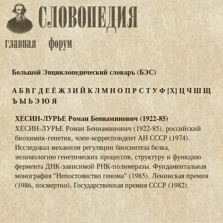
Большой Энциклопедический словарь (БЭС)
А
Б
В
Г
Д
Е
Ё
Ж
З
И
Й
К
Л
М
Н
О
П
Р
С
Т
У
Ф
[Х]
Ц
Ч
Ш
Щ
Ъ
Ы
Ь
Э
Ю
Я
ХЕСИН-ЛУРЬЕ Роман Бениаминович (1922-85)
ХЕСИН-ЛУРЬЕ Роман Бениаминович (1922-85), российский
биохимик-генетик, член-корреспондент АН СССР (1974).
Исследовал механизм регуляции биосинтеза белка,
энзимологию генетических процессов, структуру и функцию
фермента ДНК-зависимой РНК-полимеразы. Фундаментальная
монография "Непостоянство генома" (1985). Ленинская премия
(1986, посмертно), Государственная премия СССР (1982).