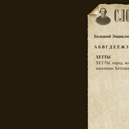
Большой Энциклоп
А
Б
В
Г
Д
Е
Ё
Ж
ХЕТТЫ
ХЕТТЫ, народ, жив
население Хеттско