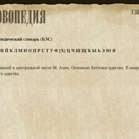
едический словарь (БЭС)
З
И
Й
К
Л
М
Н
О
П
Р
С
Т
У
Ф
[Х]
Ц
Ч
Ш
Щ
Ъ
Ы
Ь
Э
Ю
Я
ший в центральной части М. Азии. Основали Хеттское царство. В широ
го царства.