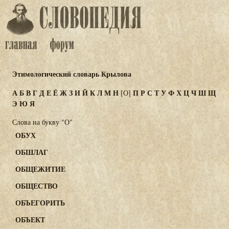
Этимологический словарь Крылова
А
Б
В
Г
Д
Е
Ё
Ж
З
И
Й
К
Л
М
Н
П
Р
С
Т
У
Ф
Х
Ц
Ч
Ш
Щ
[О]
Э
Ю
Я
Слова на букву "О"
ОБУХ
ОБШЛАГ
ОБЩЕЖИТИЕ
ОБЩЕСТВО
ОБЪЕГОРИТЬ
ОБЪЕКТ