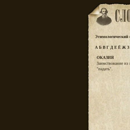
Этимологический 
А
Б
В
Г
Д
Е
Ё
Ж
ОКАЗИЯ
Заимствование из п
"падать".