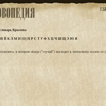
словарь Крылова
З
И
Й
К
Л
М
Н
[О]
П
Р
С
Т
У
Ф
Х
Ц
Ч
Ш
Щ
Э
Ю
Я
ольского, в котором okazja ("случай") восходит к латинскому occasio от г