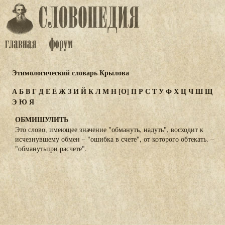
Этимологический словарь Крылова
А
Б
В
Г
Д
Е
Ё
Ж
З
И
Й
К
Л
М
Н
[О]
П
Р
С
Т
У
Ф
Х
Ц
Ч
Ш
Щ
Э
Ю
Я
ОБМИШУЛИТЬ
Это слово, имеющее значение "обмануть, надуть", восходит к
исчезнувшему обмен – "ошибка в счете", от которого обтекать. –
"обманутьпри расчете".