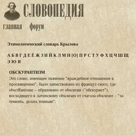
Этимологический словарь Крылова
А
Б
В
Г
Д
Е
Ё
Ж
З
И
Й
К
Л
М
Н
[О]
П
Р
С
Т
У
Ф
Х
Ц
Ч
Ш
Щ
Э
Ю
Я
ОБСКУРАНТИЗМ
Это слово, имеющее значение "враждебное отношение к
просвящению", было заимствовано из француз ского, тде
obsciffantisme – образовано от obscurant ("обскурант"),
восходящего к латинскому obscurans от глагола obscurare – "за
темнять, делать темным".