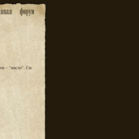
on – "масло". См.