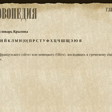
словарь Крылова
З
И
Й
К
Л
М
Н
[О]
П
Р
С
Т
У
Ф
Х
Ц
Ч
Ш
Щ
Э
Ю
Я
ранцузского (olive) или немецкого (Olive), восходящих к греческому elai
>.