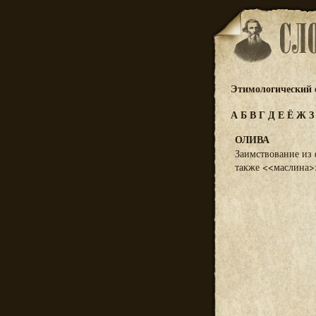
Этимологический 
А
Б
В
Г
Д
Е
Ё
Ж
ОЛИВА
Заимствование из ф
также <<маслина>