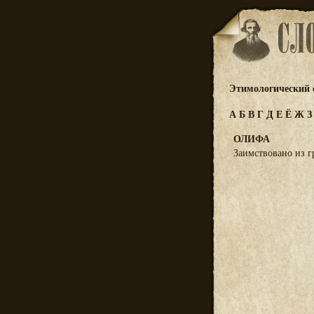
Этимологический 
А
Б
В
Г
Д
Е
Ё
Ж
ОЛИФА
Заимствовано из гр