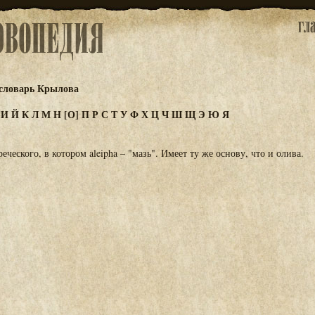
словарь Крылова
З
И
Й
К
Л
М
Н
[О]
П
Р
С
Т
У
Ф
Х
Ц
Ч
Ш
Щ
Э
Ю
Я
еческого, в котором aleipha – "мазь". Имеет ту же основу, что и олива.