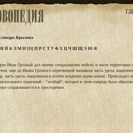
словарь Крылова
З
И
Й
К
Л
М
Н
[О]
П
Р
С
Т
У
Ф
Х
Ц
Ч
Ш
Щ
Э
Ю
Я
орое Иван Грозный дал своему специальному войску и части территории 
чем, еще до Ивана Грозного опричниной называли часть удела, выделен
р, часть удела, выделенная в особое владение вдове князя). Происходит 
агательного опричный – "особый", которое в свою очередь было образов
 еще сохранившегося в просторечии.