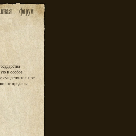
государства
ную в особое
же существительное
ано от предлога