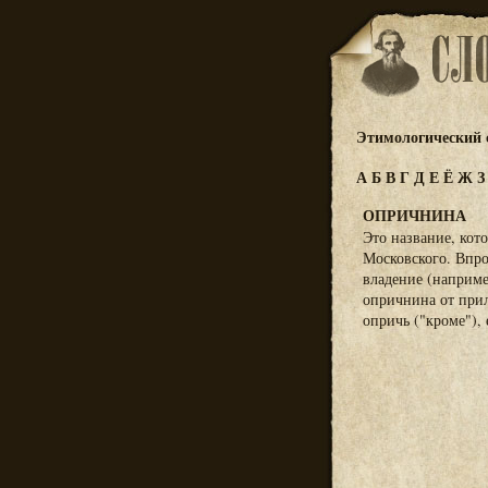
Этимологический 
А
Б
В
Г
Д
Е
Ё
Ж
ОПРИЧНИНА
Это название, кот
Московского. Впро
владение (наприме
опричнина от прил
опричь ("кроме"),