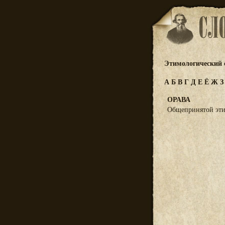
Этимологический 
А
Б
В
Г
Д
Е
Ё
Ж
ОРАВА
Общепринятой этим