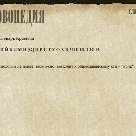
словарь Крылова
З
И
Й
К
Л
М
Н
[О]
П
Р
С
Т
У
Ф
Х
Ц
Ч
Ш
Щ
Э
Ю
Я
ологии не имеет, возможно, восходит к общеславянскому ога – "крик".