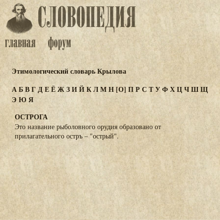
Этимологический словарь Крылова
А
Б
В
Г
Д
Е
Ё
Ж
З
И
Й
К
Л
М
Н
[О]
П
Р
С
Т
У
Ф
Х
Ц
Ч
Ш
Щ
Э
Ю
Я
ОСТРОГА
Это название рыболовного орудия образовано от
прилагательного остръ – "острый".