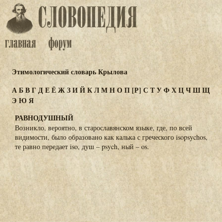
Этимологический словарь Крылова
А
Б
В
Г
Д
Е
Ё
Ж
З
И
Й
К
Л
М
Н
О
П
[Р]
С
Т
У
Ф
Х
Ц
Ч
Ш
Щ
Э
Ю
Я
РАВНОДУШНЫЙ
Возникло, вероятно, в старославянском языке, где, по всей
видимости, было образовано как калька с греческого isopsychos,
те равно передает iso, душ – psych, ный – os.