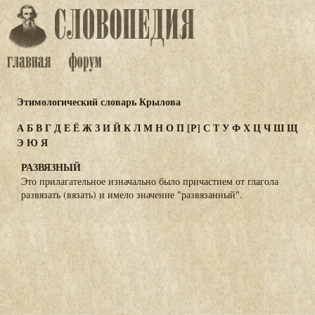
Этимологический словарь Крылова
А
Б
В
Г
Д
Е
Ё
Ж
З
И
Й
К
Л
М
Н
О
П
[Р]
С
Т
У
Ф
Х
Ц
Ч
Ш
Щ
Э
Ю
Я
РАЗВЯЗНЫЙ
Это прилагательное изначально было причастием от глагола
развязать (вязать) и имело значение "развязанный".