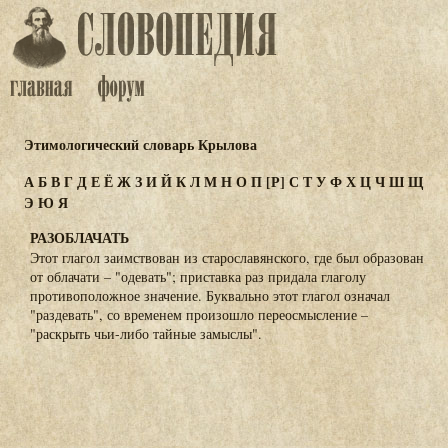
Этимологический словарь Крылова
А
Б
В
Г
Д
Е
Ё
Ж
З
И
Й
К
Л
М
Н
О
П
[Р]
С
Т
У
Ф
Х
Ц
Ч
Ш
Щ
Э
Ю
Я
РАЗОБЛАЧАТЬ
Этот глагол заимствован из старославянского, где был образован
от облачати – "одевать"; приставка раз придала глаголу
противоположное значение. Буквально этот глагол означал
"раздевать", со временем произошло переосмысление –
"раскрыть чьи-либо тайные замыслы".