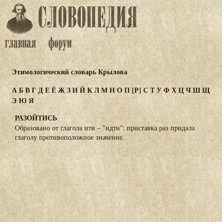
Этимологический словарь Крылова
А
Б
В
Г
Д
Е
Ё
Ж
З
И
Й
К
Л
М
Н
О
П
[Р]
С
Т
У
Ф
Х
Ц
Ч
Ш
Щ
Э
Ю
Я
РАЗОЙТИСЬ
Образовано от глагола ити – "идти"; приставка раз придала
глаголу противоположное значение.