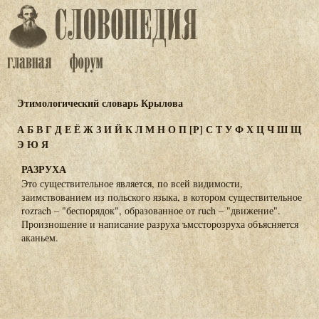
Этимологический словарь Крылова
А
Б
В
Г
Д
Е
Ё
Ж
З
И
Й
К
Л
М
Н
О
П
[Р]
С
Т
У
Ф
Х
Ц
Ч
Ш
Щ
Э
Ю
Я
РАЗРУХА
Это существительное является, по всей видимости,
заимствованием из польского языка, в котором существительное
rozrach – "беспорядок", образованное от ruch – "движение".
Произношение и написание разруха ъмссторозруха объясняется
аканьем.