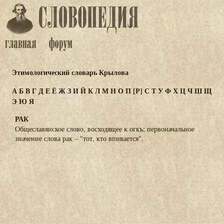
Этимологический словарь Крылова
А
Б
В
Г
Д
Е
Ё
Ж
З
И
Й
К
Л
М
Н
О
П
[Р]
С
Т
У
Ф
Х
Ц
Ч
Ш
Щ
Э
Ю
Я
РАК
Общеславянское слово, восходящее к огкъ; первоначальное
значение слова рак – "тот, кто впивается".