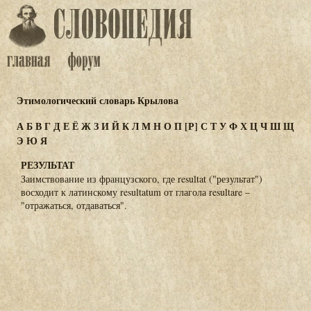
Этимологический словарь Крылова
А
Б
В
Г
Д
Е
Ё
Ж
З
И
Й
К
Л
М
Н
О
П
[Р]
С
Т
У
Ф
Х
Ц
Ч
Ш
Щ
Э
Ю
Я
РЕЗУЛЬТАТ
Заимствование из французского, где resultat ("результат")
восходит к латинскому resultatum от глагола resultare –
"отражаться, отдаваться".