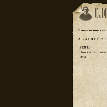
Этимологический 
А
Б
В
Г
Д
Е
Ё
Ж
РЕЯТЬ
Этот глагол, заимс
река.