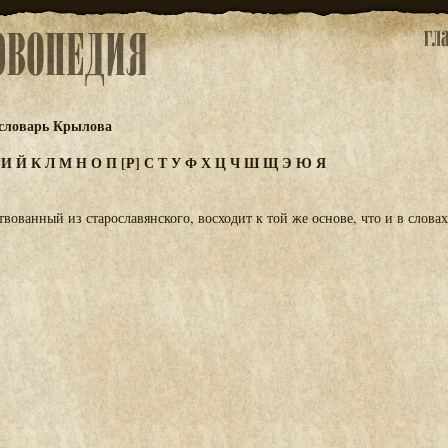
словарь Крылова
З
И
Й
К
Л
М
Н
О
П
[Р]
С
Т
У
Ф
Х
Ц
Ч
Ш
Щ
Э
Ю
Я
твованный из старославянского, восходит к той же основе, что и в словах