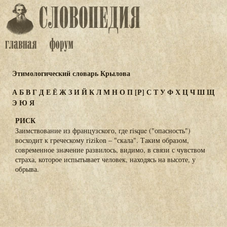
Этимологический словарь Крылова
А
Б
В
Г
Д
Е
Ё
Ж
З
И
Й
К
Л
М
Н
О
П
[Р]
С
Т
У
Ф
Х
Ц
Ч
Ш
Щ
Э
Ю
Я
РИСК
Заимствование из французского, где risque ("опасность")
восходит к греческому rizikon – "скала". Таким образом,
современное значение развилось, видимо, в связи с чувством
страха, которое испытывает человек, находясь на высоте, у
обрыва.