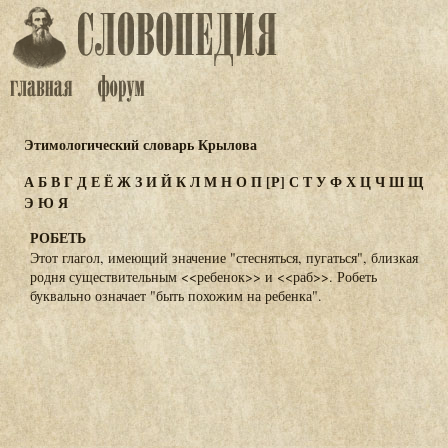
Этимологический словарь Крылова
А
Б
В
Г
Д
Е
Ё
Ж
З
И
Й
К
Л
М
Н
О
П
[Р]
С
Т
У
Ф
Х
Ц
Ч
Ш
Щ
Э
Ю
Я
РОБЕТЬ
Этот глагол, имеющий значение "стесняться, пугаться", близкая
родня существительным <<ребенок>> и <<раб>>. Робеть
буквально означает "быть похожим на ребенка".