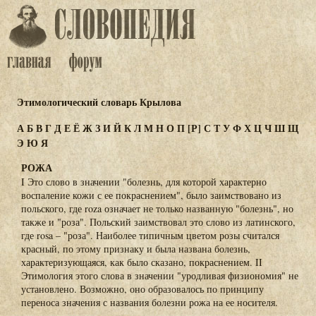
Этимологический словарь Крылова
А
Б
В
Г
Д
Е
Ё
Ж
З
И
Й
К
Л
М
Н
О
П
[Р]
С
Т
У
Ф
Х
Ц
Ч
Ш
Щ
Э
Ю
Я
РОЖА
I Это слово в значении "болезнь, для которой характерно
воспаление кожи с ее покраснением", было заимствовано из
польского, где roza означает не только названную "болезнь", но
также и "роза". Польский заимствовал это слово из латинского,
где rosa – "роза". Наиболее типичным цветом розы считался
красный, по этому признаку и была названа болезнь,
характеризующаяся, как было сказано, покраснением. II
Этимология этого слова в значении "уродливая физиономия" не
установлено. Возможно, оно образовалось по принципу
переноса значения с названия болезни рожа на ее носителя.