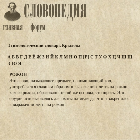
Этимологический словарь Крылова
А
Б
В
Г
Д
Е
Ё
Ж
З
И
Й
К
Л
М
Н
О
П
[Р]
С
Т
У
Ф
Х
Ц
Ч
Ш
Щ
Э
Ю
Я
РОЖОН
Это слово, называющее предмет, напоминающий кол,
употребляется главным образом в выражениях лезть на рожон,
какого рожна, образовано от той же основы, что шрогъ. Это
орудие использовалось для охоты на медведя, что и закрепилось
в выражении лезть на рожон.