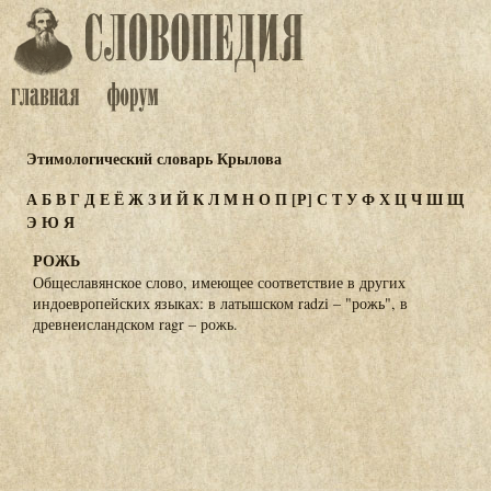
Этимологический словарь Крылова
А
Б
В
Г
Д
Е
Ё
Ж
З
И
Й
К
Л
М
Н
О
П
[Р]
С
Т
У
Ф
Х
Ц
Ч
Ш
Щ
Э
Ю
Я
РОЖЬ
Общеславянское слово, имеющее соответствие в других
индоевропейских языках: в латышском radzi – "рожь", в
древнеисландском ragr – рожь.