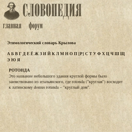
Этимологический словарь Крылова
А
Б
В
Г
Д
Е
Ё
Ж
З
И
Й
К
Л
М
Н
О
П
[Р]
С
Т
У
Ф
Х
Ц
Ч
Ш
Щ
Э
Ю
Я
РОТОНДА
Это название небольшого здания круглой формы было
заимствовано из итальянского, где rotonda ("круглая") восходит
к латинскому domus rotunda – "круглый дом".