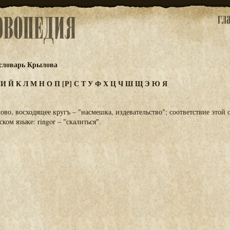
словарь Крылова
З
И
Й
К
Л
М
Н
О
П
[Р]
С
Т
У
Ф
Х
Ц
Ч
Ш
Щ
Э
Ю
Я
ово, восходящее кругъ – "насмешка, издевательство"; соответствие этой 
ском языке: ringor – "скалиться".