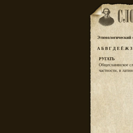
Этимологический 
А
Б
В
Г
Д
Е
Ё
Ж
РУГАТЬ
Общеславянское сл
частности, в латин