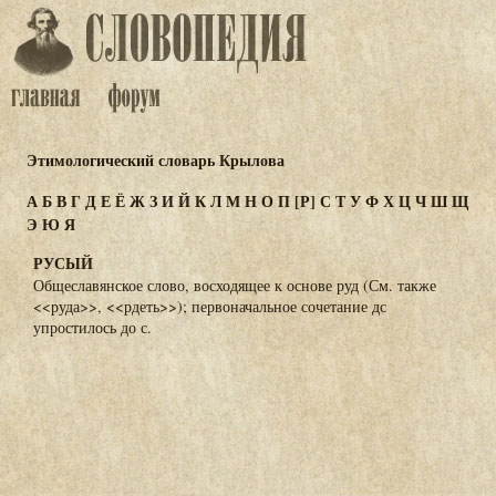
Этимологический словарь Крылова
А
Б
В
Г
Д
Е
Ё
Ж
З
И
Й
К
Л
М
Н
О
П
[Р]
С
Т
У
Ф
Х
Ц
Ч
Ш
Щ
Э
Ю
Я
РУСЫЙ
Общеславянское слово, восходящее к основе руд (См. также
<<руда>>, <<рдеть>>); первоначальное сочетание дс
упростилось до с.