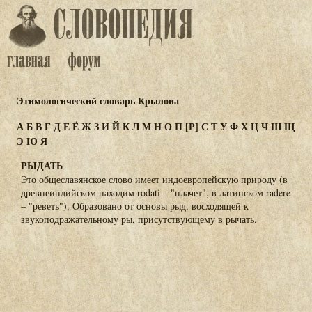
Этимологический словарь Крылова
А
Б
В
Г
Д
Е
Ё
Ж
З
И
Й
К
Л
М
Н
О
П
[Р]
С
Т
У
Ф
Х
Ц
Ч
Ш
Щ
Э
Ю
Я
РЫДАТЬ
Это общеславянское слово имеет индоевропейскую природу (в
древнеиндийском находим rodati – "плачет", в латинском radere
– "реветь"). Образовано от основы рыд, восходящей к
звукоподражательному ры, присутствующему в рычать.