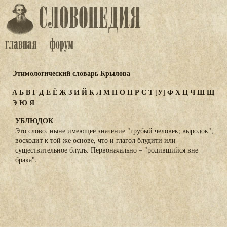
Этимологический словарь Крылова
А
Б
В
Г
Д
Е
Ё
Ж
З
И
Й
К
Л
М
Н
О
П
Р
С
Т
[У]
Ф
Х
Ц
Ч
Ш
Щ
Э
Ю
Я
УБЛЮДОК
Это слово, ныне имеющее значение "грубый человек; выродок",
восходит к той же основе, что и глагол блудити или
существительное блудъ. Первоначально – "родившийся вне
брака".