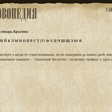
словарь Крылова
З
И
Й
К
Л
М
Н
О
П
Р
С
Т
[У]
Ф
Х
Ц
Ч
Ш
Щ
Э
Ю
Я
льствует о когда-то существовавшем, но не дошедшем до наших дней знач
оначальное значение – "лишенный богатства", поскольку префикс у здесь 