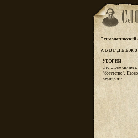
Этимологический 
А
Б
В
Г
Д
Е
Ё
Ж
УБОГИЙ
Это слово свидете
"богатство". Перв
отрицания.