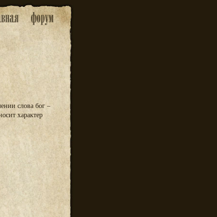
ении слова бог –
носит характер