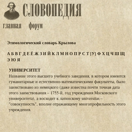
Этимологический словарь Крылова
А
Б
В
Г
Д
Е
Ё
Ж
З
И
Й
К
Л
М
Н
О
П
Р
С
Т
[У]
Ф
Х
Ц
Ч
Ш
Щ
Э
Ю
Я
УНИВЕРСИТЕТ
Название этого высшего учебного заведения, в котором имеются
гуманитарные и естественно-математическими факультеты, было
заимствовано из немецкого (даже известна почти точная дата
этого заимствования – 1755-й, год учреждения Московского
университета), а восходит к латинскому universitas –
"совокупность", вполне отражающему многопрофильность этого
учреждения.