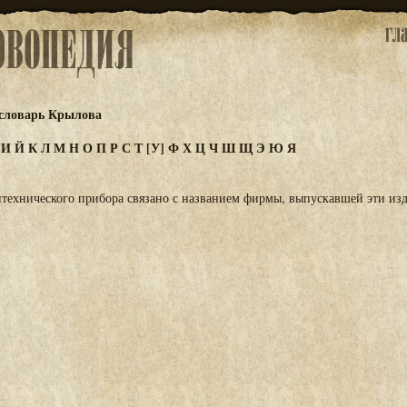
словарь Крылова
З
И
Й
К
Л
М
Н
О
П
Р
С
Т
[У]
Ф
Х
Ц
Ч
Ш
Щ
Э
Ю
Я
нтехнического прибора связано с названием фирмы, выпускавшей эти изд