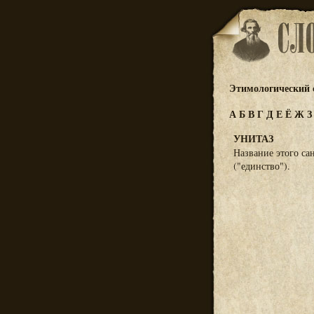
Этимологический 
А
Б
В
Г
Д
Е
Ё
Ж
УНИТАЗ
Название этого са
("единство").